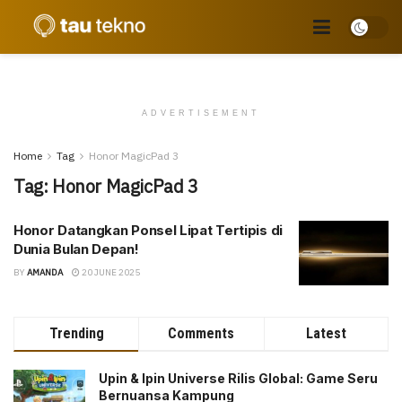
ADVERTISEMENT
Home
Tag
Honor MagicPad 3
Tag:
Honor MagicPad 3
Honor Datangkan Ponsel Lipat Tertipis di
Dunia Bulan Depan!
BY
AMANDA
20 JUNE 2025
Trending
Comments
Latest
Upin & Ipin Universe Rilis Global: Game Seru
Bernuansa Kampung