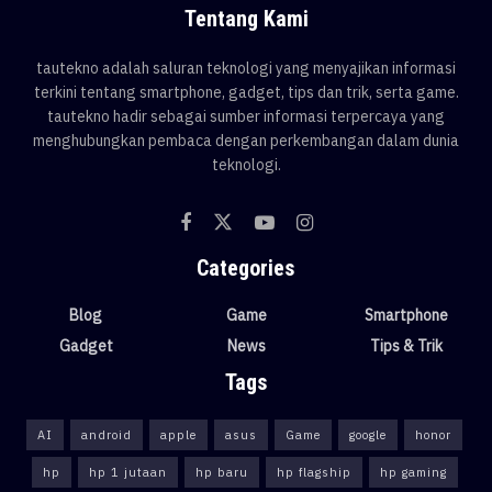
Tentang Kami
tautekno adalah saluran teknologi yang menyajikan informasi
terkini tentang smartphone, gadget, tips dan trik, serta game.
tautekno hadir sebagai sumber informasi terpercaya yang
menghubungkan pembaca dengan perkembangan dalam dunia
teknologi.
Categories
Blog
Game
Smartphone
Gadget
News
Tips & Trik
Tags
AI
android
apple
asus
Game
google
honor
hp
hp 1 jutaan
hp baru
hp flagship
hp gaming