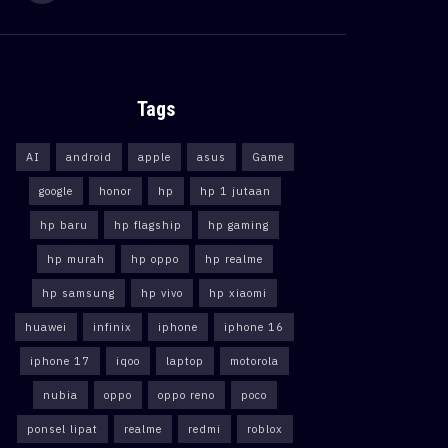
Tags
AI
android
apple
asus
Game
google
honor
hp
hp 1 jutaan
hp baru
hp flagship
hp gaming
hp murah
hp oppo
hp realme
hp samsung
hp vivo
hp xiaomi
huawei
infinix
iphone
iphone 16
iphone 17
iqoo
laptop
motorola
nubia
oppo
oppo reno
poco
ponsel lipat
realme
redmi
roblox