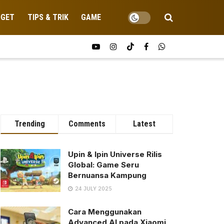
DGET
TIPS & TRIK
GAME
Trending
Comments
Latest
Upin & Ipin Universe Rilis
Global: Game Seru
Bernuansa Kampung
24 JULY 2025
Cara Menggunakan
Advanced AI pada Xiaomi