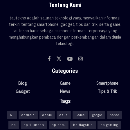
Tentang Kami
tautekno adalah saluran teknologi yang menyajikan informasi
terkini tentang smartphone, gadget, tips dan trik, serta game.
tautekno hadir sebagai sumber informasi terpercaya yang
menghubungkan pembaca dengan perkembangan dalam dunia
teknologi.
Categories
Blog
Game
Smartphone
Gadget
News
Tips & Trik
Tags
AI
android
apple
asus
Game
google
honor
hp
hp 1 jutaan
hp baru
hp flagship
hp gaming