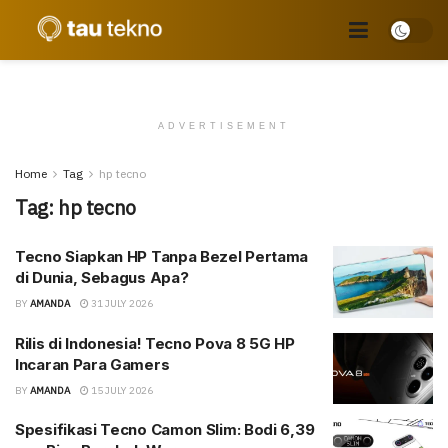
ADVERTISEMENT
Home
Tag
hp tecno
Tag:
hp tecno
Tecno Siapkan HP Tanpa Bezel Pertama
di Dunia, Sebagus Apa?
BY
AMANDA
31 JULY 2026
Rilis di Indonesia! Tecno Pova 8 5G HP
Incaran Para Gamers
BY
AMANDA
15 JULY 2026
Spesifikasi Tecno Camon Slim: Bodi 6,39