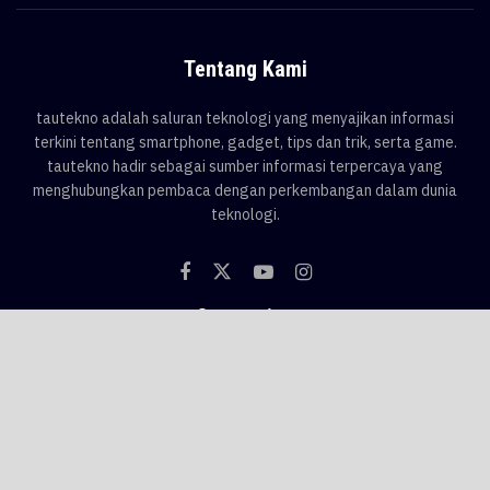
Tentang Kami
tautekno adalah saluran teknologi yang menyajikan informasi
terkini tentang smartphone, gadget, tips dan trik, serta game.
tautekno hadir sebagai sumber informasi terpercaya yang
menghubungkan pembaca dengan perkembangan dalam dunia
teknologi.
Categories
Blog
Game
Smartphone
Gadget
News
Tips & Trik
Tags
AI
android
apple
asus
Game
google
honor