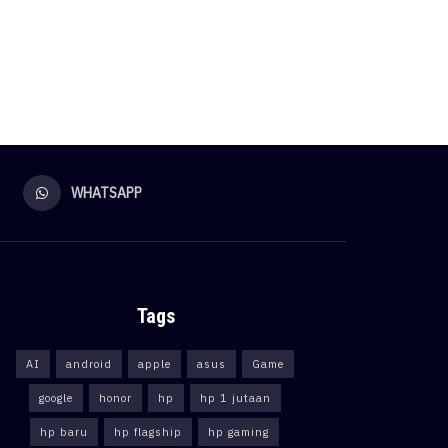
WHATSAPP
Tags
AI
android
apple
asus
Game
google
honor
hp
hp 1 jutaan
hp baru
hp flagship
hp gaming