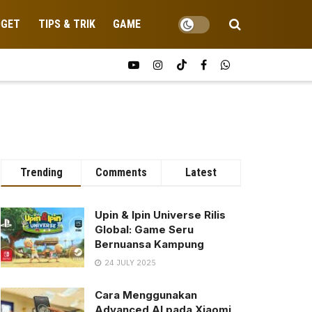
DGET
TIPS & TRIK
GAME
Trending
Comments
Latest
Upin & Ipin Universe Rilis
Global: Game Seru
Bernuansa Kampung
24 JULY 2025
Cara Menggunakan
Advanced AI pada Xiaomi