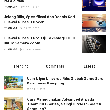
Pura X Max
BY
AMANDA
21 APRIL 2026
Jelang Rilis, Spesifikasi dan Desain Seri
Huawei Pura 90 Bocor
BY
AMANDA
10 APRIL 2026
Huawei Pura 90 Pro: Uji Teknologi LOFIC
untuk Kamera Zoom
BY
AMANDA
30 MARCH 2026
Trending
Comments
Latest
Upin & Ipin Universe Rilis Global: Game Seru
Bernuansa Kampung
24 JULY 2025
Cara Menggunakan Advanced AI pada
Xiaomi 14T Series, Saingi Circle to Search
Samsung?