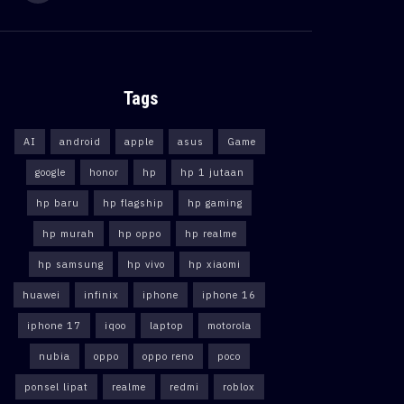
Tags
AI
android
apple
asus
Game
google
honor
hp
hp 1 jutaan
hp baru
hp flagship
hp gaming
hp murah
hp oppo
hp realme
hp samsung
hp vivo
hp xiaomi
huawei
infinix
iphone
iphone 16
iphone 17
iqoo
laptop
motorola
nubia
oppo
oppo reno
poco
ponsel lipat
realme
redmi
roblox