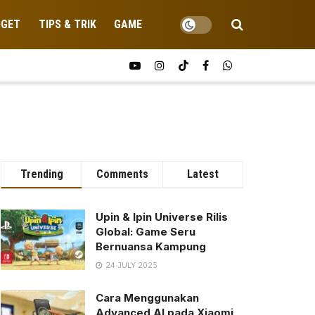
DGET
TIPS & TRIK
GAME
Trending
Comments
Latest
Upin & Ipin Universe Rilis
Global: Game Seru
Bernuansa Kampung
24 JULY 2025
Cara Menggunakan
Advanced AI pada Xiaomi