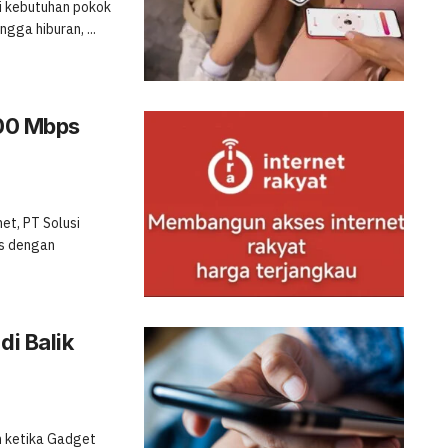
di kebutuhan pokok
ngga hiburan, ...
100 Mbps
et, PT Solusi
is dengan
di Balik
ah ketika Gadget