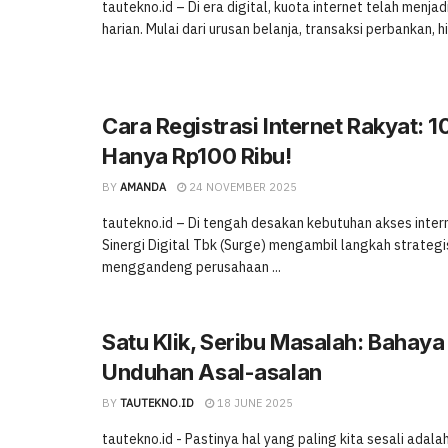
tautekno.id – Di era digital, kuota internet telah menja
harian. Mulai dari urusan belanja, transaksi perbankan, hi
Cara Registrasi Internet Rakyat: 
Hanya Rp100 Ribu!
BY
AMANDA
24 NOVEMBER 2025
tautekno.id – Di tengah desakan kebutuhan akses intern
Sinergi Digital Tbk (Surge) mengambil langkah strateg
menggandeng perusahaan ...
Satu Klik, Seribu Masalah: Bahaya 
Unduhan Asal-asalan
BY
TAUTEKNO.ID
18 JUNE 2025
tautekno.id - Pastinya hal yang paling kita sesali adal