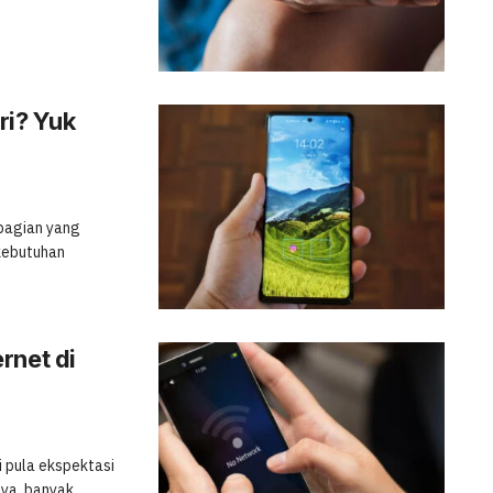
ri? Yuk
 bagian yang
 kebutuhan
rnet di
i pula ekspektasi
ya, banyak