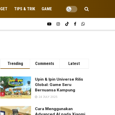
DGET
TIPS & TRIK
GAME
Trending
Comments
Latest
Upin & Ipin Universe Rilis
Global: Game Seru
Bernuansa Kampung
24 JULY 2025
Cara Menggunakan
Advanced AI pada Xiaomi