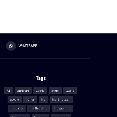
WHATSAPP
Tags
AI
android
apple
asus
Game
google
honor
hp
hp 1 jutaan
hp baru
hp flagship
hp gaming