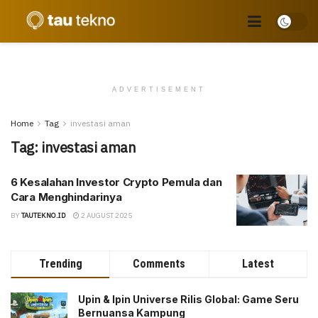
ADVERTISEMENT
Home
Tag
investasi aman
Tag:
investasi aman
6 Kesalahan Investor Crypto Pemula dan
Cara Menghindarinya
BY
TAUTEKNO.ID
2 AUGUST 2025
Trending
Comments
Latest
Upin & Ipin Universe Rilis Global: Game Seru
Bernuansa Kampung