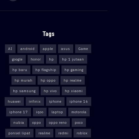
Tags
AI
android
apple
asus
Game
google
honor
hp
hp 1 jutaan
hp baru
hp flagship
hp gaming
hp murah
hp oppo
hp realme
hp samsung
hp vivo
hp xiaomi
huawei
infinix
iphone
iphone 16
iphone 17
iqoo
laptop
motorola
nubia
oppo
oppo reno
poco
ponsel lipat
realme
redmi
roblox