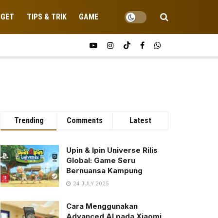
DGET
TIPS & TRIK
GAME
Trending
Comments
Latest
Upin & Ipin Universe Rilis
Global: Game Seru
Bernuansa Kampung
24 JULY 2025
Cara Menggunakan
Advanced AI pada Xiaomi