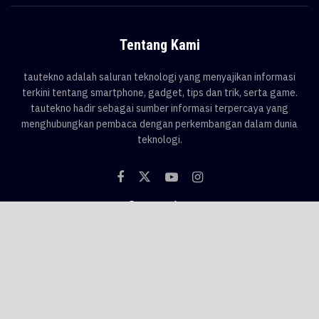
Tentang Kami
tautekno adalah saluran teknologi yang menyajikan informasi
terkini tentang smartphone, gadget, tips dan trik, serta game.
tautekno hadir sebagai sumber informasi terpercaya yang
menghubungkan pembaca dengan perkembangan dalam dunia
teknologi.
Categories
Blog
Game
Smartphone
Gadget
News
Tips & Trik
Tags
AI
android
apple
asus
Game
google
honor