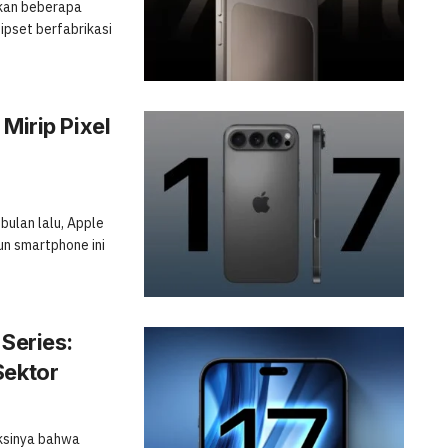
rkan beberapa
hipset berfabrikasi
Mirip Pixel
bulan lalu, Apple
n smartphone ini
 Series:
Sektor
iksinya bahwa