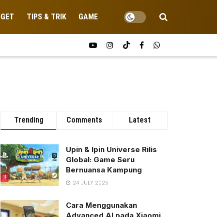
DGET
TIPS & TRIK
GAME
Trending
Comments
Latest
Upin & Ipin Universe Rilis
Global: Game Seru
Bernuansa Kampung
24 JULY 2025
Cara Menggunakan
Advanced AI pada Xiaomi