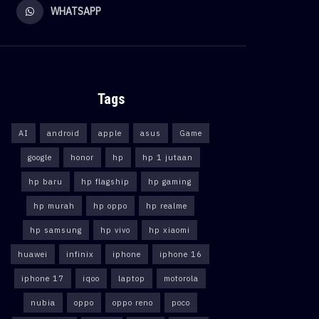
WHATSAPP
Tags
AI
android
apple
asus
Game
google
honor
hp
hp 1 jutaan
hp baru
hp flagship
hp gaming
hp murah
hp oppo
hp realme
hp samsung
hp vivo
hp xiaomi
huawei
infinix
iphone
iphone 16
iphone 17
iqoo
laptop
motorola
nubia
oppo
oppo reno
poco