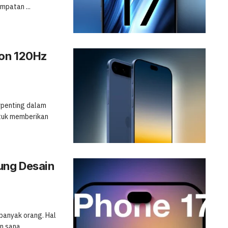
mpatan ...
ion 120Hz
rpenting dalam
ntuk memberikan
ung Desain
 banyak orang. Hal
sana. ...