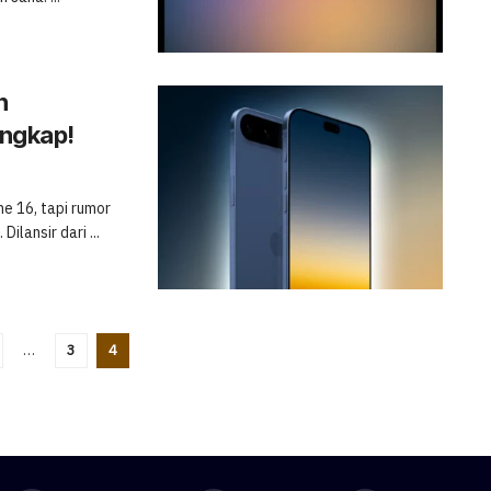
n
ungkap!
 16, tapi rumor
lansir dari ...
…
3
4