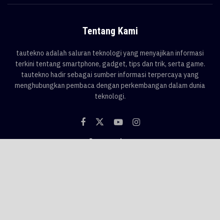
Tentang Kami
tautekno adalah saluran teknologi yang menyajikan informasi
terkini tentang smartphone, gadget, tips dan trik, serta game.
tautekno hadir sebagai sumber informasi terpercaya yang
menghubungkan pembaca dengan perkembangan dalam dunia
teknologi.
Categories
Blog
Game
Smartphone
Gadget
News
Tips & Trik
Tags
AI
android
apple
asus
Game
google
honor