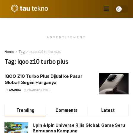
ADVERTISEMENT
Home
Tag
iqoo z10 turbo plus
Tag:
iqoo z10 turbo plus
iQOO Z10 Turbo Plus Dijual ke Pasar
Global! Segini Harganya
BY
AMANDA
20 AUGUST 2025
Trending
Comments
Latest
Upin & Ipin Universe Rilis Global: Game Seru
Bernuansa Kampung