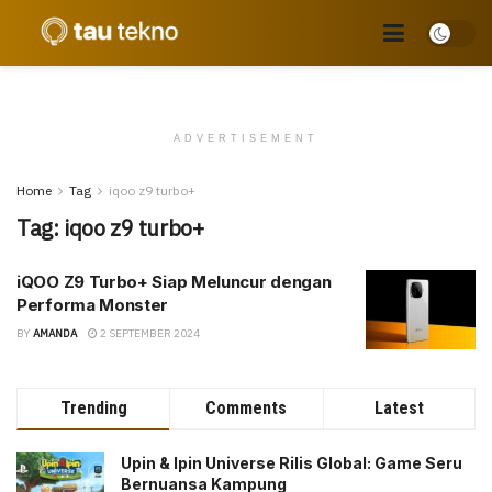
ADVERTISEMENT
Home
Tag
iqoo z9 turbo+
Tag:
iqoo z9 turbo+
iQOO Z9 Turbo+ Siap Meluncur dengan
Performa Monster
BY
AMANDA
2 SEPTEMBER 2024
Trending
Comments
Latest
Upin & Ipin Universe Rilis Global: Game Seru
Bernuansa Kampung