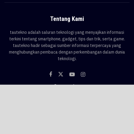
Tentang Kami
tautekno adalah saluran teknologi yang menyajikan informasi
terkini tentang smartphone, gadget, tips dan trik, serta game.
tautekno hadir sebagai sumber informasi terpercaya yang
menghubungkan pembaca dengan perkembangan dalam dunia
teknologi.
Categories
Blog
Game
Smartphone
Gadget
News
Tips & Trik
Tags
AI
android
apple
asus
Game
google
honor