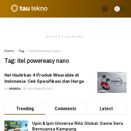
ADVERTISEMENT
Home
Tag
itel powereasy nano
Tag:
itel powereasy nano
Itel Hadirkan 4 Produk Wearable di
Indonesia: Cek Spesifikasi dan Harga
BY
AMANDA
9 NOVEMBER 2024
Trending
Comments
Latest
Upin & Ipin Universe Rilis Global: Game Seru
Bernuansa Kampung