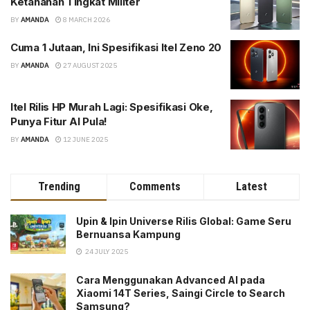
Ketahanan Tingkat Militer
BY
AMANDA
8 MARCH 2026
Cuma 1 Jutaan, Ini Spesifikasi Itel Zeno 20
BY
AMANDA
27 AUGUST 2025
Itel Rilis HP Murah Lagi: Spesifikasi Oke,
Punya Fitur AI Pula!
BY
AMANDA
12 JUNE 2025
Trending
Comments
Latest
Upin & Ipin Universe Rilis Global: Game Seru
Bernuansa Kampung
24 JULY 2025
Cara Menggunakan Advanced AI pada
Xiaomi 14T Series, Saingi Circle to Search
Samsung?