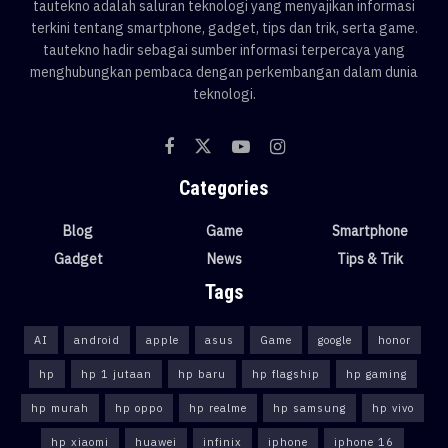
tautekno adalah saluran teknologi yang menyajikan informasi
terkini tentang smartphone, gadget, tips dan trik, serta game.
tautekno hadir sebagai sumber informasi terpercaya yang
menghubungkan pembaca dengan perkembangan dalam dunia
teknologi.
Categories
Blog
Game
Smartphone
Gadget
News
Tips & Trik
Tags
AI
android
apple
asus
Game
google
honor
hp
hp 1 jutaan
hp baru
hp flagship
hp gaming
hp murah
hp oppo
hp realme
hp samsung
hp vivo
hp xiaomi
huawei
infinix
iphone
iphone 16