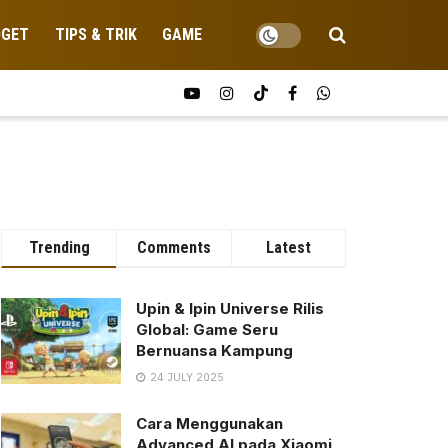
DGET
TIPS & TRIK
GAME
Trending
Comments
Latest
Upin & Ipin Universe Rilis
Global: Game Seru
Bernuansa Kampung
24 JULY 2025
Cara Menggunakan
Advanced AI pada Xiaomi