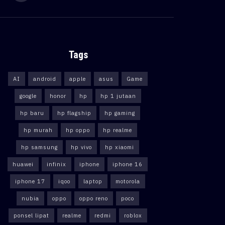
Tags
AI
android
apple
asus
Game
google
honor
hp
hp 1 jutaan
hp baru
hp flagship
hp gaming
hp murah
hp oppo
hp realme
hp samsung
hp vivo
hp xiaomi
huawei
infinix
iphone
iphone 16
iphone 17
iqoo
laptop
motorola
nubia
oppo
oppo reno
poco
ponsel lipat
realme
redmi
roblox