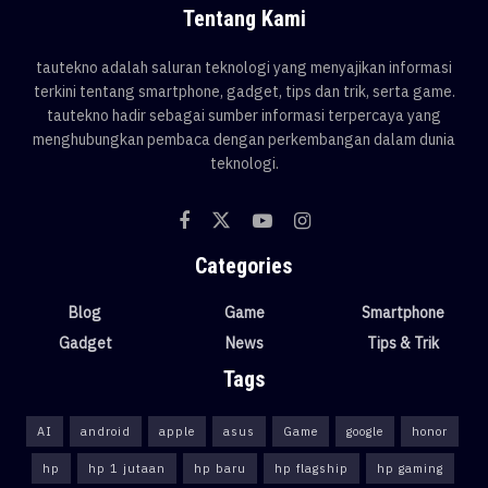
Tentang Kami
tautekno adalah saluran teknologi yang menyajikan informasi
terkini tentang smartphone, gadget, tips dan trik, serta game.
tautekno hadir sebagai sumber informasi terpercaya yang
menghubungkan pembaca dengan perkembangan dalam dunia
teknologi.
Categories
Blog
Game
Smartphone
Gadget
News
Tips & Trik
Tags
AI
android
apple
asus
Game
google
honor
hp
hp 1 jutaan
hp baru
hp flagship
hp gaming