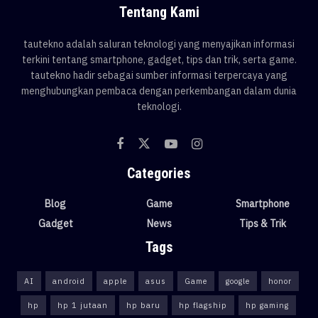
Tentang Kami
tautekno adalah saluran teknologi yang menyajikan informasi
terkini tentang smartphone, gadget, tips dan trik, serta game.
tautekno hadir sebagai sumber informasi terpercaya yang
menghubungkan pembaca dengan perkembangan dalam dunia
teknologi.
Categories
Blog
Game
Smartphone
Gadget
News
Tips & Trik
Tags
AI
android
apple
asus
Game
google
honor
hp
hp 1 jutaan
hp baru
hp flagship
hp gaming