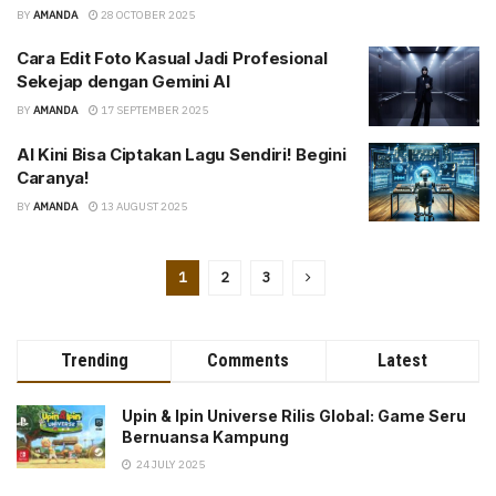
BY
AMANDA
28 OCTOBER 2025
Cara Edit Foto Kasual Jadi Profesional
Sekejap dengan Gemini AI
BY
AMANDA
17 SEPTEMBER 2025
AI Kini Bisa Ciptakan Lagu Sendiri! Begini
Caranya!
BY
AMANDA
13 AUGUST 2025
1
2
3
Trending
Comments
Latest
Upin & Ipin Universe Rilis Global: Game Seru
Bernuansa Kampung
24 JULY 2025