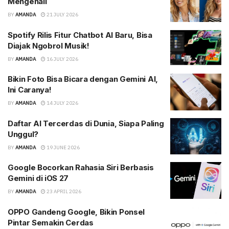
Mengenali
BY
AMANDA
21 JULY 2026
Spotify Rilis Fitur Chatbot AI Baru, Bisa
Diajak Ngobrol Musik!
BY
AMANDA
16 JULY 2026
Bikin Foto Bisa Bicara dengan Gemini AI,
Ini Caranya!
BY
AMANDA
14 JULY 2026
Daftar AI Tercerdas di Dunia, Siapa Paling
Unggul?
BY
AMANDA
19 JUNE 2026
Google Bocorkan Rahasia Siri Berbasis
Gemini di iOS 27
BY
AMANDA
23 APRIL 2026
OPPO Gandeng Google, Bikin Ponsel
Pintar Semakin Cerdas