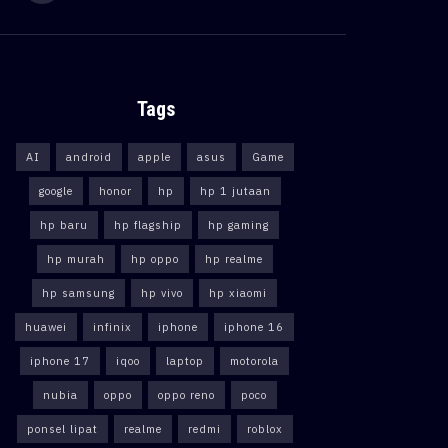
Tags
AI
android
apple
asus
Game
google
honor
hp
hp 1 jutaan
hp baru
hp flagship
hp gaming
hp murah
hp oppo
hp realme
hp samsung
hp vivo
hp xiaomi
huawei
infinix
iphone
iphone 16
iphone 17
iqoo
laptop
motorola
nubia
oppo
oppo reno
poco
ponsel lipat
realme
redmi
roblox