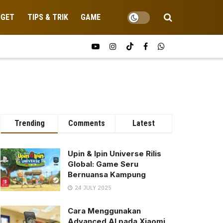
DGET
TIPS & TRIK
GAME
Trending
Comments
Latest
Upin & Ipin Universe Rilis
Global: Game Seru
Bernuansa Kampung
24 JULY 2025
Cara Menggunakan
Advanced AI pada Xiaomi