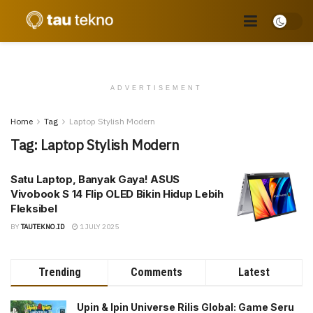
ADVERTISEMENT
Home
Tag
Laptop Stylish Modern
Tag:
Laptop Stylish Modern
Satu Laptop, Banyak Gaya! ASUS
Vivobook S 14 Flip OLED Bikin Hidup Lebih
Fleksibel
BY
TAUTEKNO.ID
1 JULY 2025
Trending
Comments
Latest
Upin & Ipin Universe Rilis Global: Game Seru