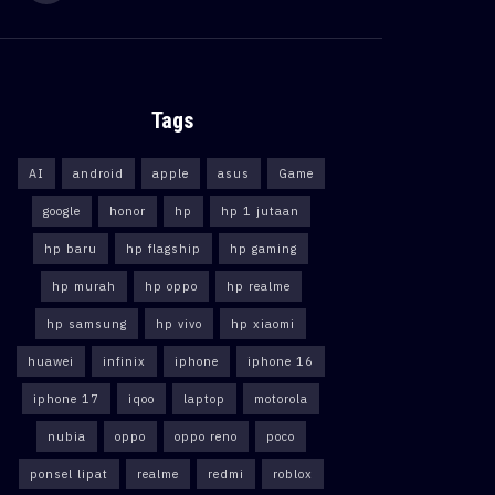
Tags
AI
android
apple
asus
Game
google
honor
hp
hp 1 jutaan
hp baru
hp flagship
hp gaming
hp murah
hp oppo
hp realme
hp samsung
hp vivo
hp xiaomi
huawei
infinix
iphone
iphone 16
iphone 17
iqoo
laptop
motorola
nubia
oppo
oppo reno
poco
ponsel lipat
realme
redmi
roblox