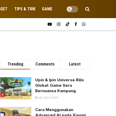
DGET
TIPS & TRIK
GAME
Trending
Comments
Latest
Upin & Ipin Universe Rilis
Global: Game Seru
Bernuansa Kampung
24 JULY 2025
Cara Menggunakan
Advanced AI pada Xiaomi