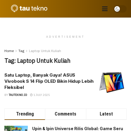
ADVERTISEMENT
Home
Tag
Laptop Untuk Kuliah
Tag:
Laptop Untuk Kuliah
Satu Laptop, Banyak Gaya! ASUS
Vivobook S 14 Flip OLED Bikin Hidup Lebih
Fleksibel
BY
TAUTEKNO.ID
1 JULY 2025
Trending
Comments
Latest
Upin & Ipin Universe Rilis Global: Game Seru