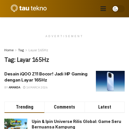
ADVERTISEMENT
Home
Tag
Layar 165Hz
Tag:
Layar 165Hz
Desain iQOO Z11 Bocor! Jadi HP Gaming
dengan Layar 165Hz
BY
AMANDA
14 MARCH 2026
Trending
Comments
Latest
Upin & Ipin Universe Rilis Global: Game Seru
Bernuansa Kampung