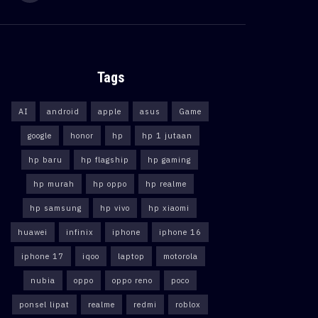
Tags
AI
android
apple
asus
Game
google
honor
hp
hp 1 jutaan
hp baru
hp flagship
hp gaming
hp murah
hp oppo
hp realme
hp samsung
hp vivo
hp xiaomi
huawei
infinix
iphone
iphone 16
iphone 17
iqoo
laptop
motorola
nubia
oppo
oppo reno
poco
ponsel lipat
realme
redmi
roblox