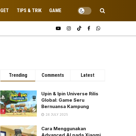
DGET
TIPS & TRIK
GAME
Trending
Comments
Latest
Upin & Ipin Universe Rilis
Global: Game Seru
Bernuansa Kampung
24 JULY 2025
Cara Menggunakan
Advanced AI pada Xiaomi