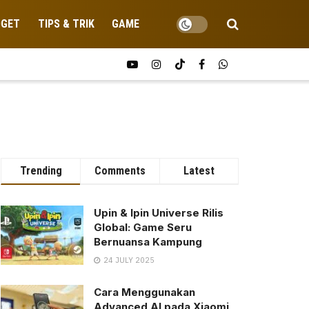
DGET
TIPS & TRIK
GAME
Trending
Comments
Latest
Upin & Ipin Universe Rilis
Global: Game Seru
Bernuansa Kampung
24 JULY 2025
Cara Menggunakan
Advanced AI pada Xiaomi