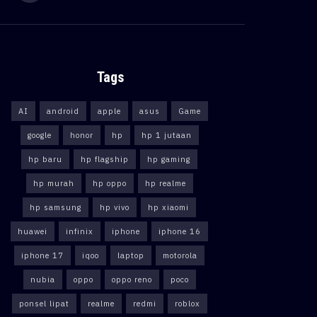
Tags
AI
android
apple
asus
Game
google
honor
hp
hp 1 jutaan
hp baru
hp flagship
hp gaming
hp murah
hp oppo
hp realme
hp samsung
hp vivo
hp xiaomi
huawei
infinix
iphone
iphone 16
iphone 17
iqoo
laptop
motorola
nubia
oppo
oppo reno
poco
ponsel lipat
realme
redmi
roblox