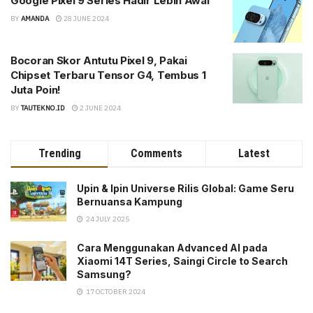
Google Pixel 9 Series Hadir Lebih Awal
BY
AMANDA
28 JUNE 2024
Bocoran Skor Antutu Pixel 9, Pakai
Chipset Terbaru Tensor G4, Tembus 1
Juta Poin!
BY
TAUTEKNO.ID
2 JUNE 2024
Trending
Comments
Latest
Upin & Ipin Universe Rilis Global: Game Seru
Bernuansa Kampung
24 JULY 2025
Cara Menggunakan Advanced AI pada
Xiaomi 14T Series, Saingi Circle to Search
Samsung?
17 OCTOBER 2024