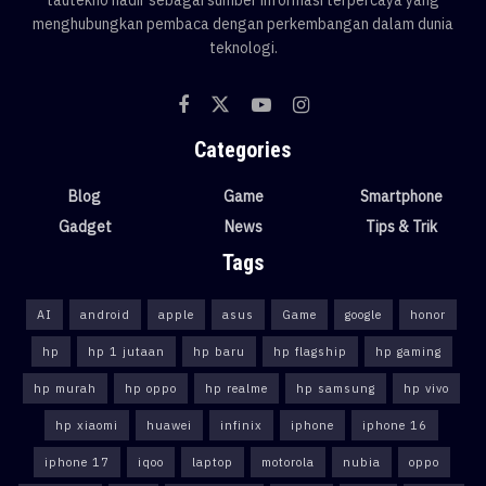
tautekno hadir sebagai sumber informasi terpercaya yang
menghubungkan pembaca dengan perkembangan dalam dunia
teknologi.
Categories
Blog
Game
Smartphone
Gadget
News
Tips & Trik
Tags
AI
android
apple
asus
Game
google
honor
hp
hp 1 jutaan
hp baru
hp flagship
hp gaming
hp murah
hp oppo
hp realme
hp samsung
hp vivo
hp xiaomi
huawei
infinix
iphone
iphone 16
iphone 17
iqoo
laptop
motorola
nubia
oppo