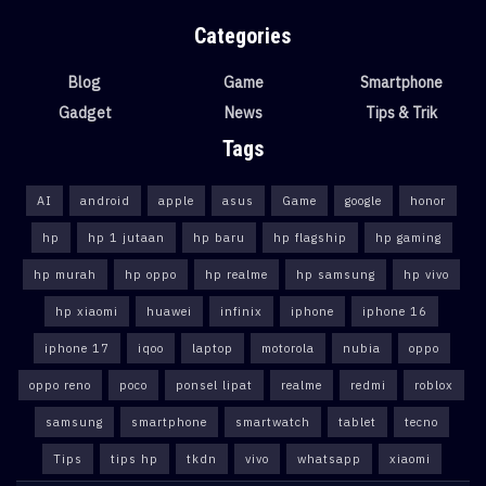
Categories
Blog
Game
Smartphone
Gadget
News
Tips & Trik
Tags
AI
android
apple
asus
Game
google
honor
hp
hp 1 jutaan
hp baru
hp flagship
hp gaming
hp murah
hp oppo
hp realme
hp samsung
hp vivo
hp xiaomi
huawei
infinix
iphone
iphone 16
iphone 17
iqoo
laptop
motorola
nubia
oppo
oppo reno
poco
ponsel lipat
realme
redmi
roblox
samsung
smartphone
smartwatch
tablet
tecno
Tips
tips hp
tkdn
vivo
whatsapp
xiaomi