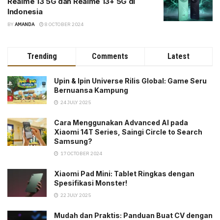
Realme 13 5G dan Realme 13+ 5G di
Indonesia
BY
AMANDA
8 OCTOBER 2024
Trending
Comments
Latest
Upin & Ipin Universe Rilis Global: Game Seru
Bernuansa Kampung
24 JULY 2025
Cara Menggunakan Advanced AI pada
Xiaomi 14T Series, Saingi Circle to Search
Samsung?
17 OCTOBER 2024
Xiaomi Pad Mini: Tablet Ringkas dengan
Spesifikasi Monster!
22 JULY 2025
Mudah dan Praktis: Panduan Buat CV dengan