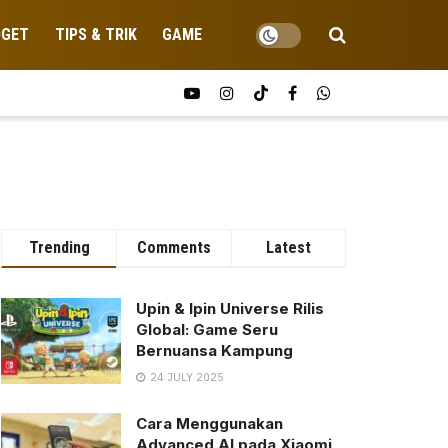
DGET
TIPS & TRIK
GAME
Trending
Comments
Latest
Upin & Ipin Universe Rilis
Global: Game Seru
Bernuansa Kampung
24 JULY 2025
Cara Menggunakan
Advanced AI pada Xiaomi