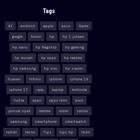
Tags
AI
android
apple
asus
Game
google
honor
hp
hp 1 jutaan
hp baru
hp flagship
hp gaming
hp murah
hp oppo
hp realme
hp samsung
hp vivo
hp xiaomi
huawei
infinix
iphone
iphone 16
iphone 17
iqoo
laptop
motorola
nubia
oppo
oppo reno
poco
ponsel lipat
realme
redmi
roblox
samsung
smartphone
smartwatch
tablet
tecno
Tips
tips hp
tkdn