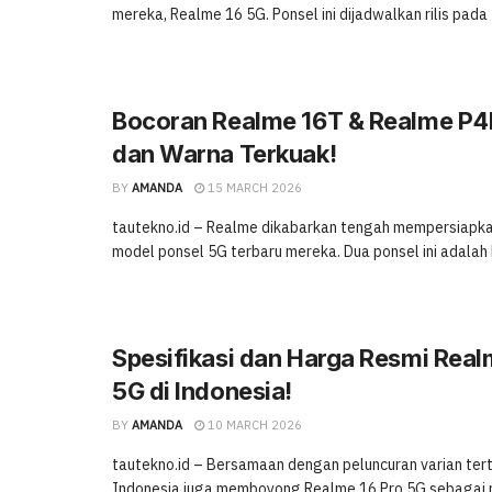
mereka, Realme 16 5G. Ponsel ini dijadwalkan rilis pada 2 
Bocoran Realme 16T & Realme P
dan Warna Terkuak!
BY
AMANDA
15 MARCH 2026
tautekno.id – Realme dikabarkan tengah mempersiapka
model ponsel 5G terbaru mereka. Dua ponsel ini adalah 
Spesifikasi dan Harga Resmi Real
5G di Indonesia!
BY
AMANDA
10 MARCH 2026
tautekno.id – Bersamaan dengan peluncuran varian ter
Indonesia juga memboyong Realme 16 Pro 5G sebagai pi