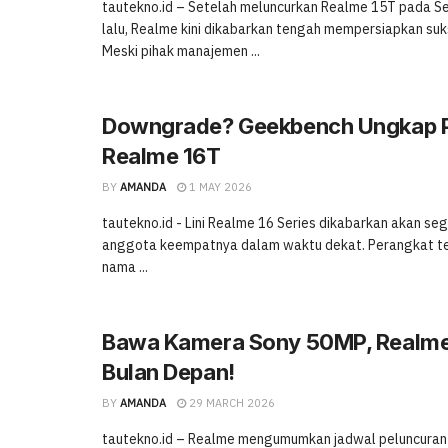
tautekno.id – Setelah meluncurkan Realme 15T pada S
lalu, Realme kini dikabarkan tengah mempersiapkan suk
Meski pihak manajemen ...
Downgrade? Geekbench Ungkap 
Realme 16T
BY
AMANDA
1 MAY 2026
tautekno.id - Lini Realme 16 Series dikabarkan akan s
anggota keempatnya dalam waktu dekat. Perangkat ter
nama ...
Bawa Kamera Sony 50MP, Realme 
Bulan Depan!
BY
AMANDA
29 MARCH 2026
tautekno.id – Realme mengumumkan jadwal peluncuran l