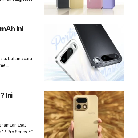
 mAh Ini
esia. Dalam acara
e ...
 Ini
kenamaan asal
 16 Pro Series 5G,