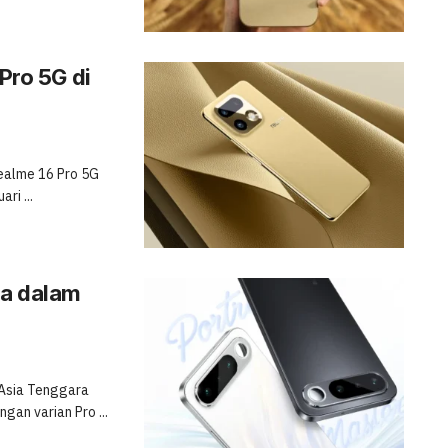
 Pro 5G di
Realme 16 Pro 5G
ri ...
sa dalam
 Asia Tenggara
an varian Pro ...