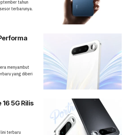
eptember tahun
sesor terbarunya.
Performa
egera menyambut
baru yang diberi
16 5G Rilis
ini terbaru