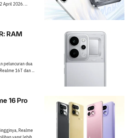
April 2026. ...
4R: RAM
n peluncuran dua
Realme 16T dan ...
me 16 Pro
tingginya, Realme
lihan yang lebih