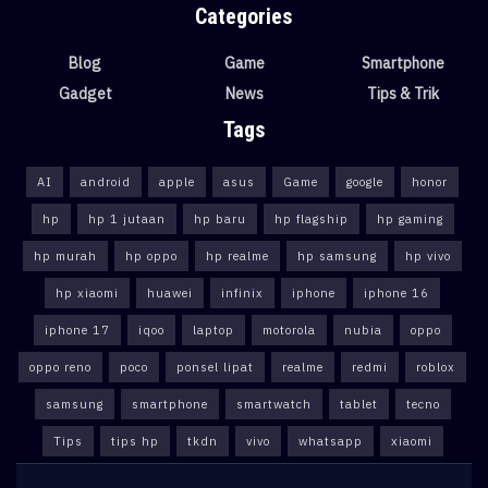
Categories
Blog
Game
Smartphone
Gadget
News
Tips & Trik
Tags
AI
android
apple
asus
Game
google
honor
hp
hp 1 jutaan
hp baru
hp flagship
hp gaming
hp murah
hp oppo
hp realme
hp samsung
hp vivo
hp xiaomi
huawei
infinix
iphone
iphone 16
iphone 17
iqoo
laptop
motorola
nubia
oppo
oppo reno
poco
ponsel lipat
realme
redmi
roblox
samsung
smartphone
smartwatch
tablet
tecno
Tips
tips hp
tkdn
vivo
whatsapp
xiaomi