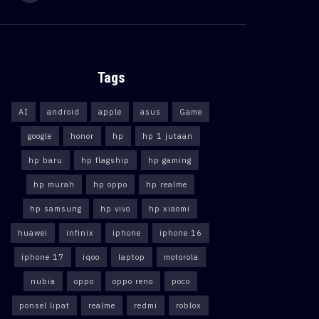
Tags
AI
android
apple
asus
Game
google
honor
hp
hp 1 jutaan
hp baru
hp flagship
hp gaming
hp murah
hp oppo
hp realme
hp samsung
hp vivo
hp xiaomi
huawei
infinix
iphone
iphone 16
iphone 17
iqoo
laptop
motorola
nubia
oppo
oppo reno
poco
ponsel lipat
realme
redmi
roblox