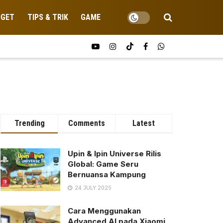
DGET
TIPS & TRIK
GAME
Trending
Comments
Latest
Upin & Ipin Universe Rilis
Global: Game Seru
Bernuansa Kampung
24 JULY 2025
Cara Menggunakan
Advanced AI pada Xiaomi