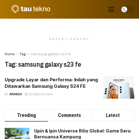
ADVERTISEMENT
Home
Tag
samsung galaxy s23 fe
Tag:
samsung galaxy s23 fe
Upgrade Layar dan Performa: Inilah yang
Ditawarkan Samsung Galaxy S24 FE
BY
AMANDA
12 AUGUST 2024
Trending
Comments
Latest
Upin & Ipin Universe Rilis Global: Game Seru
Bernuansa Kampung