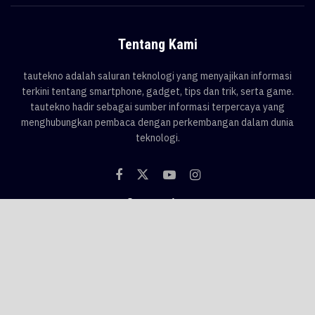
Tentang Kami
tautekno adalah saluran teknologi yang menyajikan informasi
terkini tentang smartphone, gadget, tips dan trik, serta game.
tautekno hadir sebagai sumber informasi terpercaya yang
menghubungkan pembaca dengan perkembangan dalam dunia
teknologi.
Categories
Blog
Game
Smartphone
Gadget
News
Tips & Trik
Tags
AI
android
apple
asus
Game
google
honor