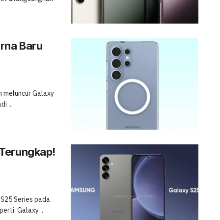
rna Baru
n meluncur Galaxy
i ...
 Terungkap!
 S25 Series pada
rti: Galaxy ...