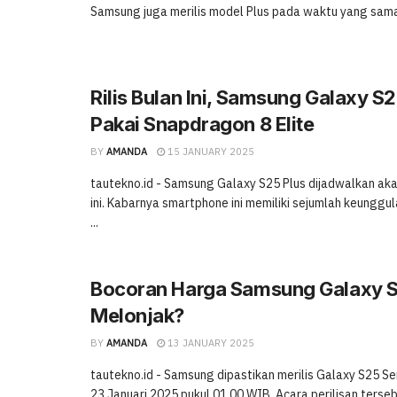
Samsung juga merilis model Plus pada waktu yang sama. 
Rilis Bulan Ini, Samsung Galaxy S2
Pakai Snapdragon 8 Elite
BY
AMANDA
15 JANUARY 2025
tautekno.id - Samsung Galaxy S25 Plus dijadwalkan akan
ini. Kabarnya smartphone ini memiliki sejumlah keunggu
...
Bocoran Harga Samsung Galaxy S
Melonjak?
BY
AMANDA
13 JANUARY 2025
tautekno.id - Samsung dipastikan merilis Galaxy S25 S
23 Januari 2025 pukul 01.00 WIB. Acara perilisan terse