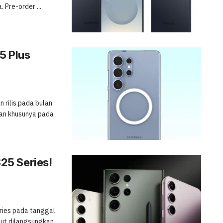
Pre-order ...
5 Plus
 rilis pada bulan
lan khusunya pada
25 Series!
eries pada tanggal
but dilangsungkan