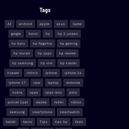
Tags
AI
android
apple
asus
Game
google
honor
hp
hp 1 jutaan
hp baru
hp flagship
hp gaming
hp murah
hp oppo
hp realme
hp samsung
hp vivo
hp xiaomi
huawei
infinix
iphone
iphone 16
iphone 17
iqoo
laptop
motorola
nubia
oppo
oppo reno
poco
ponsel lipat
realme
redmi
roblox
samsung
smartphone
smartwatch
tablet
tecno
Tips
tips hp
tkdn