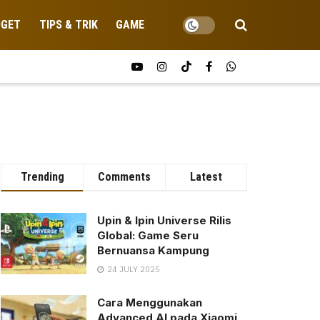
DGET
TIPS & TRIK
GAME
Trending
Comments
Latest
Upin & Ipin Universe Rilis
Global: Game Seru
Bernuansa Kampung
24 JULY 2025
Cara Menggunakan
Advanced AI pada Xiaomi