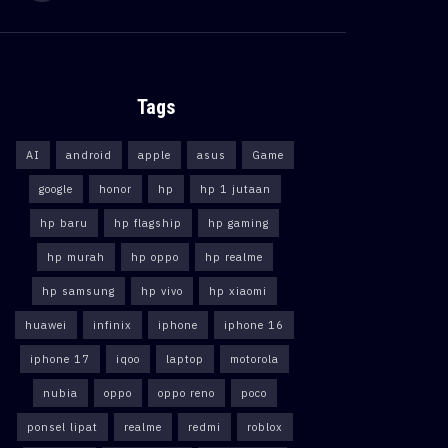
Tags
AI
android
apple
asus
Game
google
honor
hp
hp 1 jutaan
hp baru
hp flagship
hp gaming
hp murah
hp oppo
hp realme
hp samsung
hp vivo
hp xiaomi
huawei
infinix
iphone
iphone 16
iphone 17
iqoo
laptop
motorola
nubia
oppo
oppo reno
poco
ponsel lipat
realme
redmi
roblox