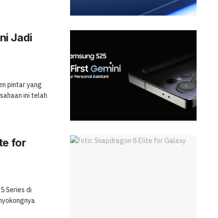
i Jadi
en pintar yang
ahaan ini telah
te for
5 Series di
menyokongnya