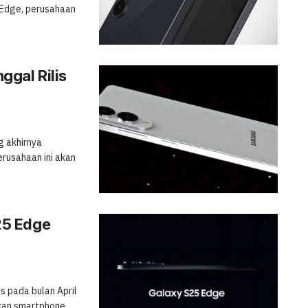
 Edge, perusahaan
gal Rilis
g akhirnya
rusahaan ini akan
25 Edge
s pada bulan April
kan smartphone