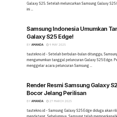
Galaxy S25. Setelah meluncurkan Samsung Galaxy S25
ini ...
Samsung Indonesia Umumkan Tang
Galaxy S25 Edge!
BY
AMANDA
9 MAY 2025
tautekno.id - Setelah berbulan-bulan ditunggu, Samsun
mengumumkan tanggal peluncuran Galaxy S25 Edge. Pe
menggelar acara peluncuran Samsung ...
Render Resmi Samsung Galaxy S
Bocor Jelang Perilisan
BY
AMANDA
27 MARCH 2025
tautekno.id - Samsung Galaxy S25 Edge diduga akan rili
mendatang. Sebelumnya, Samsung telah memperkenal