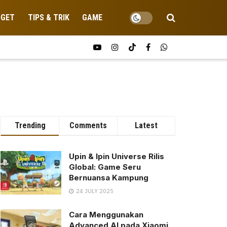
DGET
TIPS & TRIK
GAME
Trending
Comments
Latest
Upin & Ipin Universe Rilis
Global: Game Seru
Bernuansa Kampung
24 JULY 2025
Cara Menggunakan
Advanced AI pada Xiaomi