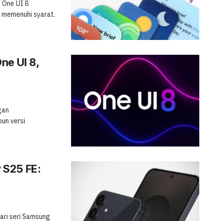
 One UI 8
 memenuhi syarat.
ne UI 8,
gan
un versi
 S25 FE:
ari seri Samsung