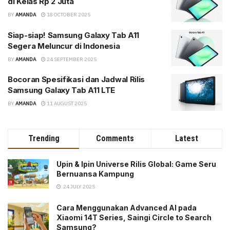
di Kelas Rp 2 Juta
BY
AMANDA
18 OCTOBER 2025
Siap-siap! Samsung Galaxy Tab A11
Segera Meluncur di Indonesia
BY
AMANDA
24 SEPTEMBER 2025
Bocoran Spesifikasi dan Jadwal Rilis
Samsung Galaxy Tab A11 LTE
BY
AMANDA
11 AUGUST 2025
Trending
Comments
Latest
Upin & Ipin Universe Rilis Global: Game Seru
Bernuansa Kampung
24 JULY 2025
Cara Menggunakan Advanced AI pada
Xiaomi 14T Series, Saingi Circle to Search
Samsung?