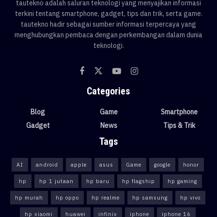
tautekno adalah saluran teknologi yang menyajikan informasi
terkini tentang smartphone, gadget, tips dan trik, serta game.
tautekno hadir sebagai sumber informasi terpercaya yang
menghubungkan pembaca dengan perkembangan dalam dunia
teknologi.
Categories
Blog
Game
Smartphone
Gadget
News
Tips & Trik
Tags
AI
android
apple
asus
Game
google
honor
hp
hp 1 jutaan
hp baru
hp flagship
hp gaming
hp murah
hp oppo
hp realme
hp samsung
hp vivo
hp xiaomi
huawei
infinix
iphone
iphone 16