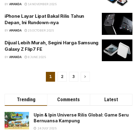
BY
AMANDA
14 NOVEMBER 2025
iPhone Layar Lipat Bakal Rilis Tahun
Depan, Ini Rundown-nya
BY
AMANDA
25 OCTOBER 2025
Dijual Lebih Murah, Segini Harga Samsung
Galaxy Z Flip7 FE
BY
AMANDA
8 JUNE 2025
1
2
3
Trending
Comments
Latest
Upin & Ipin Universe Rilis Global: Game Seru
Bernuansa Kampung
24 JULY 2025