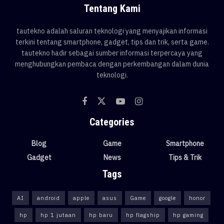
Tentang Kami
tautekno adalah saluran teknologi yang menyajikan informasi
terkini tentang smartphone, gadget, tips dan trik, serta game.
tautekno hadir sebagai sumber informasi terpercaya yang
menghubungkan pembaca dengan perkembangan dalam dunia
teknologi.
Categories
Blog
Game
Smartphone
Gadget
News
Tips & Trik
Tags
AI
android
apple
asus
Game
google
honor
hp
hp 1 jutaan
hp baru
hp flagship
hp gaming