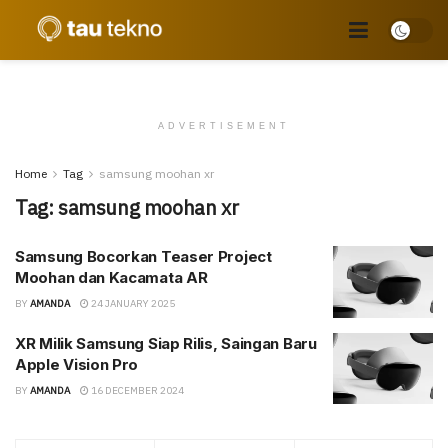
ADVERTISEMENT
Home
Tag
samsung moohan xr
Tag:
samsung moohan xr
Samsung Bocorkan Teaser Project
Moohan dan Kacamata AR
BY
AMANDA
24 JANUARY 2025
XR Milik Samsung Siap Rilis, Saingan Baru
Apple Vision Pro
BY
AMANDA
16 DECEMBER 2024