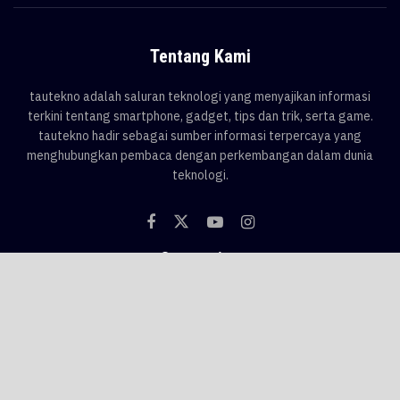
Tentang Kami
tautekno adalah saluran teknologi yang menyajikan informasi
terkini tentang smartphone, gadget, tips dan trik, serta game.
tautekno hadir sebagai sumber informasi terpercaya yang
menghubungkan pembaca dengan perkembangan dalam dunia
teknologi.
Categories
Blog
Game
Smartphone
Gadget
News
Tips & Trik
Tags
AI
android
apple
asus
Game
google
honor