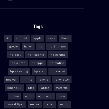
Tags
AI
android
apple
asus
Game
google
honor
hp
hp 1 jutaan
hp baru
hp flagship
hp gaming
hp murah
hp oppo
hp realme
hp samsung
hp vivo
hp xiaomi
huawei
infinix
iphone
iphone 16
iphone 17
iqoo
laptop
motorola
nubia
oppo
oppo reno
poco
ponsel lipat
realme
redmi
roblox