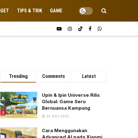
DGET
TIPS & TRIK
GAME
Trending
Comments
Latest
Upin & Ipin Universe Rilis
Global: Game Seru
Bernuansa Kampung
24 JULY 2025
Cara Menggunakan
Advanced AI pada Xiaomi