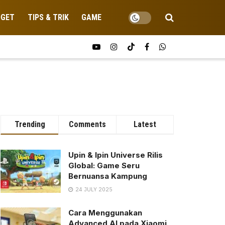
DGET
TIPS & TRIK
GAME
Trending
Comments
Latest
Upin & Ipin Universe Rilis
Global: Game Seru
Bernuansa Kampung
24 JULY 2025
Cara Menggunakan
Advanced AI pada Xiaomi