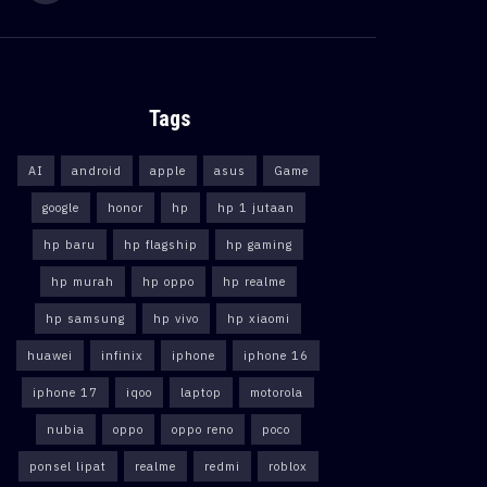
Tags
AI
android
apple
asus
Game
google
honor
hp
hp 1 jutaan
hp baru
hp flagship
hp gaming
hp murah
hp oppo
hp realme
hp samsung
hp vivo
hp xiaomi
huawei
infinix
iphone
iphone 16
iphone 17
iqoo
laptop
motorola
nubia
oppo
oppo reno
poco
ponsel lipat
realme
redmi
roblox