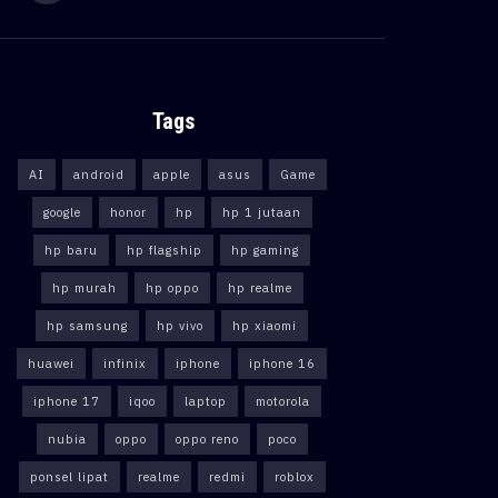
Tags
AI
android
apple
asus
Game
google
honor
hp
hp 1 jutaan
hp baru
hp flagship
hp gaming
hp murah
hp oppo
hp realme
hp samsung
hp vivo
hp xiaomi
huawei
infinix
iphone
iphone 16
iphone 17
iqoo
laptop
motorola
nubia
oppo
oppo reno
poco
ponsel lipat
realme
redmi
roblox