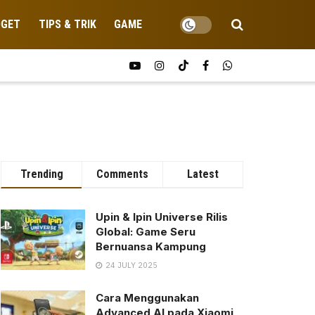
DGET
TIPS & TRIK
GAME
Trending
Comments
Latest
Upin & Ipin Universe Rilis
Global: Game Seru
Bernuansa Kampung
24 JULY 2025
Cara Menggunakan
Advanced AI pada Xiaomi