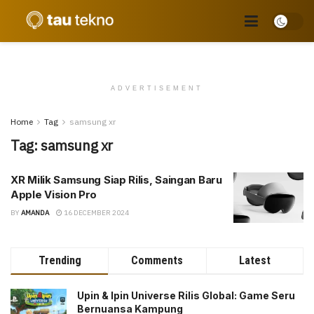
ADVERTISEMENT
Home
Tag
samsung xr
Tag:
samsung xr
XR Milik Samsung Siap Rilis, Saingan Baru
Apple Vision Pro
BY
AMANDA
16 DECEMBER 2024
Trending
Comments
Latest
Upin & Ipin Universe Rilis Global: Game Seru
Bernuansa Kampung