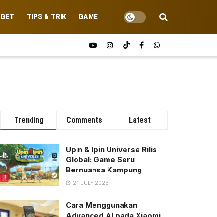
DGET
TIPS & TRIK
GAME
Trending
Comments
Latest
Upin & Ipin Universe Rilis
Global: Game Seru
Bernuansa Kampung
24 JULY 2025
Cara Menggunakan
Advanced AI pada Xiaomi