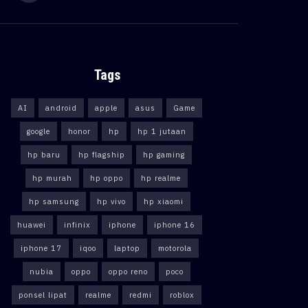
Tags
AI
android
apple
asus
Game
google
honor
hp
hp 1 jutaan
hp baru
hp flagship
hp gaming
hp murah
hp oppo
hp realme
hp samsung
hp vivo
hp xiaomi
huawei
infinix
iphone
iphone 16
iphone 17
iqoo
laptop
motorola
nubia
oppo
oppo reno
poco
ponsel lipat
realme
redmi
roblox