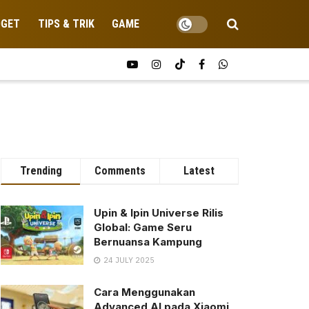
DGET
TIPS & TRIK
GAME
Trending
Comments
Latest
Upin & Ipin Universe Rilis
Global: Game Seru
Bernuansa Kampung
24 JULY 2025
Cara Menggunakan
Advanced AI pada Xiaomi