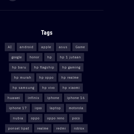
Tags
AI
android
apple
asus
Game
google
honor
hp
hp 1 jutaan
hp baru
hp flagship
hp gaming
hp murah
hp oppo
hp realme
hp samsung
hp vivo
hp xiaomi
huawei
infinix
iphone
iphone 16
iphone 17
iqoo
laptop
motorola
nubia
oppo
oppo reno
poco
ponsel lipat
realme
redmi
roblox