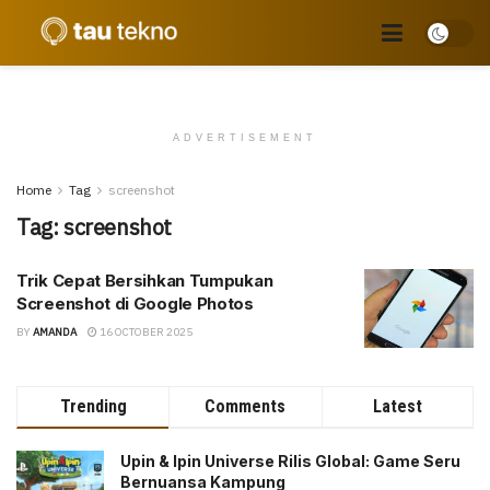
ADVERTISEMENT
Home
Tag
screenshot
Tag:
screenshot
Trik Cepat Bersihkan Tumpukan
Screenshot di Google Photos
BY
AMANDA
16 OCTOBER 2025
Trending
Comments
Latest
Upin & Ipin Universe Rilis Global: Game Seru
Bernuansa Kampung