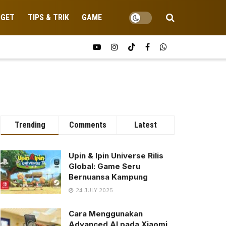
DGET
TIPS & TRIK
GAME
Trending
Comments
Latest
Upin & Ipin Universe Rilis
Global: Game Seru
Bernuansa Kampung
24 JULY 2025
Cara Menggunakan
Advanced AI pada Xiaomi