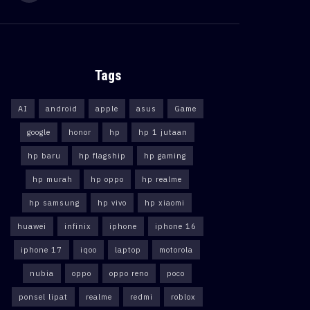
Tags
AI
android
apple
asus
Game
google
honor
hp
hp 1 jutaan
hp baru
hp flagship
hp gaming
hp murah
hp oppo
hp realme
hp samsung
hp vivo
hp xiaomi
huawei
infinix
iphone
iphone 16
iphone 17
iqoo
laptop
motorola
nubia
oppo
oppo reno
poco
ponsel lipat
realme
redmi
roblox