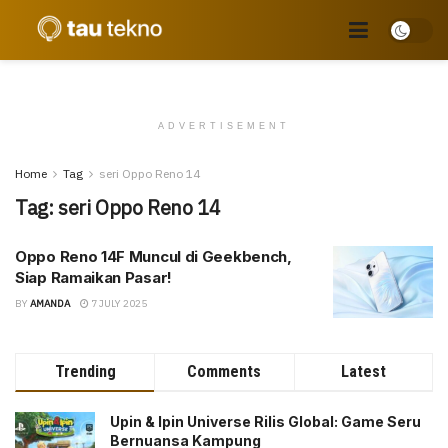
ADVERTISEMENT
Home
Tag
seri Oppo Reno 14
Tag:
seri Oppo Reno 14
Oppo Reno 14F Muncul di Geekbench,
Siap Ramaikan Pasar!
BY
AMANDA
7 JULY 2025
Trending
Comments
Latest
Upin & Ipin Universe Rilis Global: Game Seru
Bernuansa Kampung