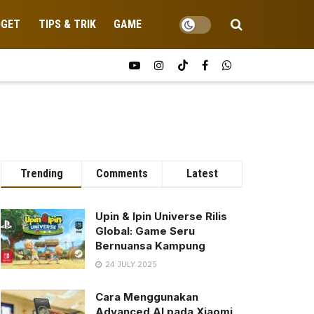
DGET
TIPS & TRIK
GAME
Trending
Comments
Latest
Upin & Ipin Universe Rilis
Global: Game Seru
Bernuansa Kampung
24 JULY 2025
Cara Menggunakan
Advanced AI pada Xiaomi