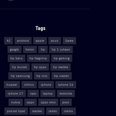
Tags
AI
android
apple
asus
Game
google
honor
hp
hp 1 jutaan
hp baru
hp flagship
hp gaming
hp murah
hp oppo
hp realme
hp samsung
hp vivo
hp xiaomi
huawei
infinix
iphone
iphone 16
iphone 17
iqoo
laptop
motorola
nubia
oppo
oppo reno
poco
ponsel lipat
realme
redmi
roblox